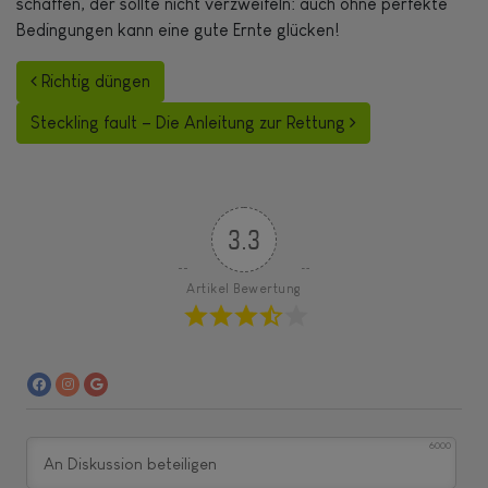
schaffen, der sollte nicht verzweifeln: auch ohne perfekte
Bedingungen kann eine gute Ernte glücken!
Beitrags-Navigation
Richtig düngen
Steckling fault – Die Anleitung zur Rettung
3.3
Artikel Bewertung
6000