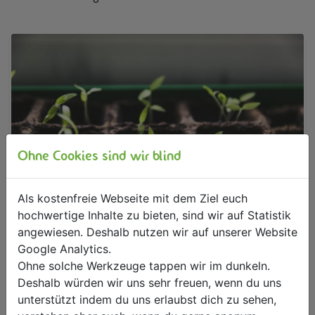
Ohne Cookies sind wir blind
Als kostenfreie Webseite mit dem Ziel euch
hochwertige Inhalte zu bieten, sind wir auf Statistik
angewiesen. Deshalb nutzen wir auf unserer Website
Gemüse vorziehen im März: Optimale Bedingungen für eine gute Keimung
Google Analytics.
Ohne solche Werkzeuge tappen wir im dunkeln.
Deshalb würden wir uns sehr freuen, wenn du uns
unterstützt indem du uns erlaubst dich zu sehen,