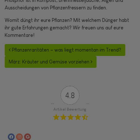
Phosphor ist in Kompost, Brennnesseljauche, Algen und
Ausscheidungen von Pflanzenfressern zu finden.
Womit düngt ihr eure Pflanzen? Mit welchem Dünger habt
ihr gute Erfahrungen gemacht? Wir freuen uns auf eure
Kommentare!
Beitrags-Navigation
Pflanzenraritäten – was liegt momentan im Trend?
März: Kräuter und Gemüse vorziehen
4.8
Artikel Bewertung