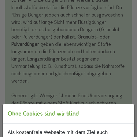
von der Pflanze aufgenommen werden, da die
Inhaltsstoffe direkt für die Pflanze verfügbar sind. Da
flüssige Dünger jedoch auch schneller ausgewaschen
wird, wird auf lange Sicht mehr Flüssigdünger
benötigt, als es bei gebundenen Düngern (Granulat-
oder Pulverdünger) der Fall ist.
Granulat-
oder
Pulverdünger
geben die lebenswichtigen Stoffe
langsamer an die Pflanzen ab und halten dadurch
länger.
Langzeitdünger
besitzt sogar eine
Ummantelung (z. B. Kunstharz), sodass die Nährstoffe
noch langsamer und gleichmäßiger abgegeben
werden.
Generell gilt: Weniger ist mehr. Eine Überversorgung
der Pflanze mit einem Stoff führt zur schlechteren
Aufnahme der anderen Stoffe. Bei einer starken
Ohne Cookies sind wir blind
Überdüngung können die Wurzeln der Pflanze
absterben.
Als kostenfreie Webseite mit dem Ziel euch